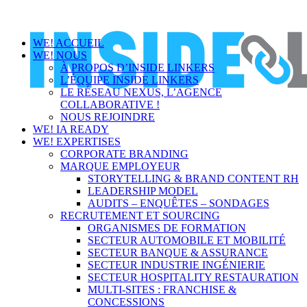
WE! ACCUEIL
WE! NOUS
À PROPOS D’INSIDE LINKERS
L’ÉQUIPE INSIDE LINKERS
LE RÉSEAU NEXUS, L’AGENCE
COLLABORATIVE !
NOUS REJOINDRE
WE! IA READY
WE! EXPERTISES
CORPORATE BRANDING
MARQUE EMPLOYEUR
STORYTELLING & BRAND CONTENT RH
LEADERSHIP MODEL
AUDITS – ENQUÊTES – SONDAGES
RECRUTEMENT ET SOURCING
ORGANISMES DE FORMATION
SECTEUR AUTOMOBILE ET MOBILITÉ
SECTEUR BANQUE & ASSURANCE
SECTEUR INDUSTRIE INGÉNIERIE
SECTEUR HOSPITALITY RESTAURATION
MULTI-SITES : FRANCHISE &
CONCESSIONS