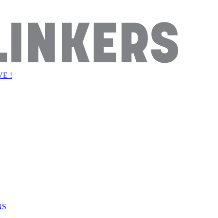
E !
NS