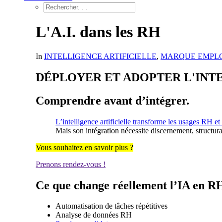
L'A.I. dans les RH
In
INTELLIGENCE ARTIFICIELLE
,
MARQUE EMPL
DÉPLOYER ET ADOPTER L'INTE
Comprendre avant d’intégrer.
L’intelligence artificielle transforme les usages RH et
Mais son intégration nécessite discernement, structurat
Vous souhaitez en savoir plus ?
Prenons rendez-vous !
Ce que change réellement l’IA en R
Automatisation de tâches répétitives
Analyse de données RH