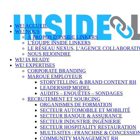
WE! ACCUEIL
WE! NOUS
À PROPOS D’INSIDE LINKERS
L’ÉQUIPE INSIDE LINKERS
LE RÉSEAU NEXUS, L’AGENCE COLLABORATIV
NOUS REJOINDRE
WE! IA READY
WE! EXPERTISES
CORPORATE BRANDING
MARQUE EMPLOYEUR
STORYTELLING & BRAND CONTENT RH
LEADERSHIP MODEL
AUDITS – ENQUÊTES – SONDAGES
RECRUTEMENT ET SOURCING
ORGANISMES DE FORMATION
SECTEUR AUTOMOBILE ET MOBILITÉ
SECTEUR BANQUE & ASSURANCE
SECTEUR INDUSTRIE INGÉNIERIE
SECTEUR HOSPITALITY RESTAURATION
MULTI-SITES : FRANCHISE & CONCESSIO
COMMUNITY MANAGEMENT RH