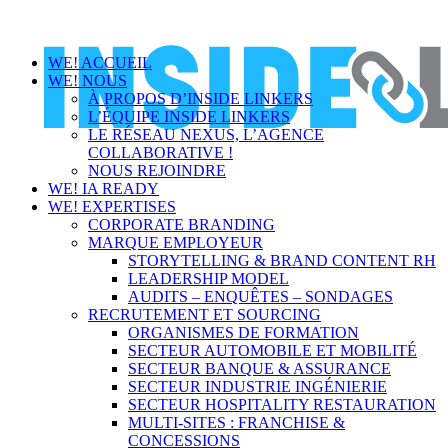
WE! ACCUEIL
WE! NOUS
À PROPOS D’INSIDE LINKERS
L’ÉQUIPE INSIDE LINKERS
LE RÉSEAU NEXUS, L’AGENCE
COLLABORATIVE !
NOUS REJOINDRE
WE! IA READY
WE! EXPERTISES
CORPORATE BRANDING
MARQUE EMPLOYEUR
STORYTELLING & BRAND CONTENT RH
LEADERSHIP MODEL
AUDITS – ENQUÊTES – SONDAGES
RECRUTEMENT ET SOURCING
ORGANISMES DE FORMATION
SECTEUR AUTOMOBILE ET MOBILITÉ
SECTEUR BANQUE & ASSURANCE
SECTEUR INDUSTRIE INGÉNIERIE
SECTEUR HOSPITALITY RESTAURATION
MULTI-SITES : FRANCHISE &
CONCESSIONS