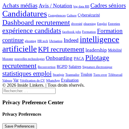
Achats médias
Cadres séniors
Avis / Notation
big data RH
Candidatures
Cybersécurité
Compétences
Culture
Dashboard recrutement
diversité
elearning
Emploi
Entretien
expérience candidats
Formation
facebook jobs
Formation
intelligence
continue
Indeed
ghosting
HR tech
IArisation
artificielle
KPI recrutement
leadership
Mobilité
Pilotage
Onboarding
PACA
Monster
nouvelles technologies
recrutement
RGPD
Salaires
Reconvertion
Signature électronique
statistiques emploi
Toulon
Stratégie
Teamtailor
Turn-over
Télétravail
Var
Évaluation
Valeurs
Vérification de CV
WhatsApp
© 2026 Inside Linkers. | Tous droits réservés.
Privacy Preference Center
Privacy Preferences