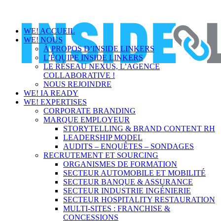
WE! ACCUEIL
WE! NOUS
À PROPOS D’INSIDE LINKERS
L’ÉQUIPE INSIDE LINKERS
LE RÉSEAU NEXUS, L’AGENCE
COLLABORATIVE !
NOUS REJOINDRE
WE! IA READY
WE! EXPERTISES
CORPORATE BRANDING
MARQUE EMPLOYEUR
STORYTELLING & BRAND CONTENT RH
LEADERSHIP MODEL
AUDITS – ENQUÊTES – SONDAGES
RECRUTEMENT ET SOURCING
ORGANISMES DE FORMATION
SECTEUR AUTOMOBILE ET MOBILITÉ
SECTEUR BANQUE & ASSURANCE
SECTEUR INDUSTRIE INGÉNIERIE
SECTEUR HOSPITALITY RESTAURATION
MULTI-SITES : FRANCHISE &
CONCESSIONS