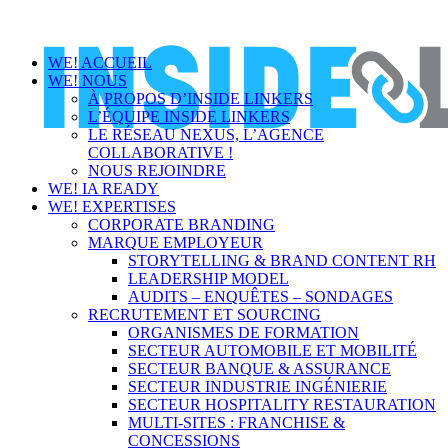
WE! ACCUEIL
WE! NOUS
À PROPOS D’INSIDE LINKERS
L’ÉQUIPE INSIDE LINKERS
LE RÉSEAU NEXUS, L’AGENCE
COLLABORATIVE !
NOUS REJOINDRE
WE! IA READY
WE! EXPERTISES
CORPORATE BRANDING
MARQUE EMPLOYEUR
STORYTELLING & BRAND CONTENT RH
LEADERSHIP MODEL
AUDITS – ENQUÊTES – SONDAGES
RECRUTEMENT ET SOURCING
ORGANISMES DE FORMATION
SECTEUR AUTOMOBILE ET MOBILITÉ
SECTEUR BANQUE & ASSURANCE
SECTEUR INDUSTRIE INGÉNIERIE
SECTEUR HOSPITALITY RESTAURATION
MULTI-SITES : FRANCHISE &
CONCESSIONS