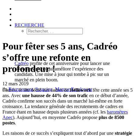
RECHERCHE
Pour fêter ses 5 ans, Cadréo
s’offre une refonte en
Cadréo
profite de cet anniversaire pour lancer une
profondeur !
nouvelle version qui améliore l’expérience des
candidats. Une mise à jour qui tombe à pic sur un
marché en plein boom.
12 mars 2019
|
In
Recrutement
,
Sourcing
,
Marque Employeur
Cadréo, le site dédié aux cadres de
Hellowork
fête cette année ses 5
ans. Avec
une hausse de 44% de son trafic
en ce début d’année,
Cadréo confirme son succès dans un marché lui-même en forte
croissance. La tendance générale des recrutements de cadres en
France étant en hausse depuis plusieurs années (cf. les
baromètres
Apec
). Aujourd’hui, en moyenne Cadréo propose
plus de 8500
postes
.
Les raisons de ce succès s’expliquent tout d’abord par une
stratégie