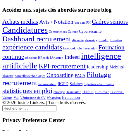
Accédez aux sujets clés abordés sur notre blog
Achats médias
Cadres séniors
Avis / Notation
big data RH
Candidatures
Cybersécurité
Compétences
Culture
Dashboard recrutement
diversité
elearning
Emploi
Entretien
expérience candidats
Formation
facebook jobs
Formation
intelligence
continue
Indeed
ghosting
HR tech
IArisation
artificielle
KPI recrutement
leadership
Mobilité
Pilotage
Onboarding
PACA
Monster
nouvelles technologies
recrutement
RGPD
Salaires
Reconvertion
Signature électronique
statistiques emploi
Toulon
Stratégie
Teamtailor
Turn-over
Télétravail
Var
Évaluation
Valeurs
Vérification de CV
WhatsApp
© 2026 Inside Linkers. | Tous droits réservés.
Privacy Preference Center