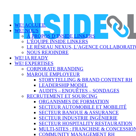
WE! ACCUEIL
WE! NOUS
À PROPOS D’INSIDE LINKERS
L’ÉQUIPE INSIDE LINKERS
LE RÉSEAU NEXUS, L’AGENCE COLLABORATIV
NOUS REJOINDRE
WE! IA READY
WE! EXPERTISES
CORPORATE BRANDING
MARQUE EMPLOYEUR
STORYTELLING & BRAND CONTENT RH
LEADERSHIP MODEL
AUDITS – ENQUÊTES – SONDAGES
RECRUTEMENT ET SOURCING
ORGANISMES DE FORMATION
SECTEUR AUTOMOBILE ET MOBILITÉ
SECTEUR BANQUE & ASSURANCE
SECTEUR INDUSTRIE INGÉNIERIE
SECTEUR HOSPITALITY RESTAURATION
MULTI-SITES : FRANCHISE & CONCESSIO
COMMUNITY MANAGEMENT RH