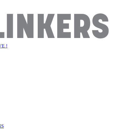
E !
NS