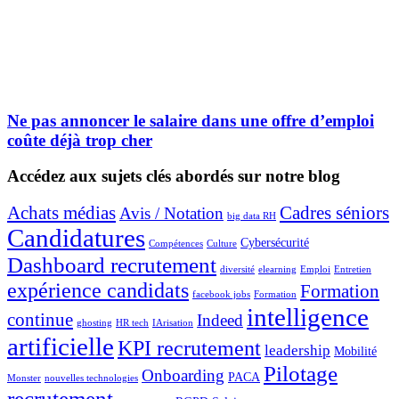
Ne pas annoncer le salaire dans une offre d’emploi
coûte déjà trop cher
Accédez aux sujets clés abordés sur notre blog
Achats médias
Cadres séniors
Avis / Notation
big data RH
Candidatures
Cybersécurité
Compétences
Culture
Dashboard recrutement
diversité
elearning
Emploi
Entretien
expérience candidats
Formation
facebook jobs
Formation
intelligence
continue
Indeed
ghosting
HR tech
IArisation
artificielle
KPI recrutement
leadership
Mobilité
Pilotage
Onboarding
PACA
Monster
nouvelles technologies
recrutement