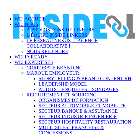
WE! ACCUEIL
WE! NOUS
À PROPOS D’INSIDE LINKERS
L’ÉQUIPE INSIDE LINKERS
LE RÉSEAU NEXUS, L’AGENCE
COLLABORATIVE !
NOUS REJOINDRE
WE! IA READY
WE! EXPERTISES
CORPORATE BRANDING
MARQUE EMPLOYEUR
STORYTELLING & BRAND CONTENT RH
LEADERSHIP MODEL
AUDITS – ENQUÊTES – SONDAGES
RECRUTEMENT ET SOURCING
ORGANISMES DE FORMATION
SECTEUR AUTOMOBILE ET MOBILITÉ
SECTEUR BANQUE & ASSURANCE
SECTEUR INDUSTRIE INGÉNIERIE
SECTEUR HOSPITALITY RESTAURATION
MULTI-SITES : FRANCHISE &
CONCESSIONS