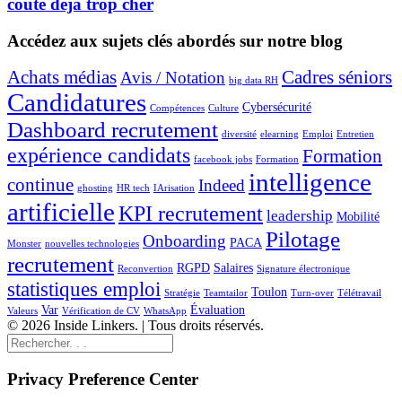
coûte déjà trop cher
Accédez aux sujets clés abordés sur notre blog
Achats médias
Cadres séniors
Avis / Notation
big data RH
Candidatures
Cybersécurité
Compétences
Culture
Dashboard recrutement
diversité
elearning
Emploi
Entretien
expérience candidats
Formation
facebook jobs
Formation
intelligence
continue
Indeed
ghosting
HR tech
IArisation
artificielle
KPI recrutement
leadership
Mobilité
Pilotage
Onboarding
PACA
Monster
nouvelles technologies
recrutement
RGPD
Salaires
Reconvertion
Signature électronique
statistiques emploi
Toulon
Stratégie
Teamtailor
Turn-over
Télétravail
Var
Évaluation
Valeurs
Vérification de CV
WhatsApp
© 2026 Inside Linkers. | Tous droits réservés.
Privacy Preference Center