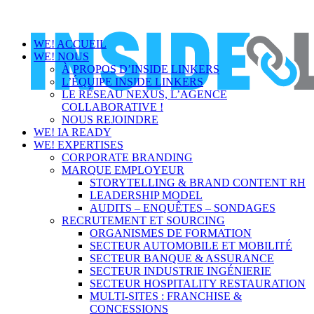
WE! ACCUEIL
WE! NOUS
À PROPOS D’INSIDE LINKERS
L’ÉQUIPE INSIDE LINKERS
LE RÉSEAU NEXUS, L’AGENCE
COLLABORATIVE !
NOUS REJOINDRE
WE! IA READY
WE! EXPERTISES
CORPORATE BRANDING
MARQUE EMPLOYEUR
STORYTELLING & BRAND CONTENT RH
LEADERSHIP MODEL
AUDITS – ENQUÊTES – SONDAGES
RECRUTEMENT ET SOURCING
ORGANISMES DE FORMATION
SECTEUR AUTOMOBILE ET MOBILITÉ
SECTEUR BANQUE & ASSURANCE
SECTEUR INDUSTRIE INGÉNIERIE
SECTEUR HOSPITALITY RESTAURATION
MULTI-SITES : FRANCHISE &
CONCESSIONS