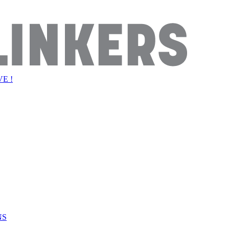
E !
NS