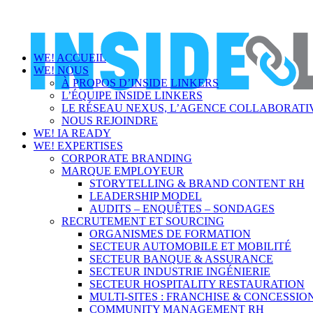
WE! ACCUEIL
WE! NOUS
À PROPOS D’INSIDE LINKERS
L’ÉQUIPE INSIDE LINKERS
LE RÉSEAU NEXUS, L’AGENCE COLLABORATIV
NOUS REJOINDRE
WE! IA READY
WE! EXPERTISES
CORPORATE BRANDING
MARQUE EMPLOYEUR
STORYTELLING & BRAND CONTENT RH
LEADERSHIP MODEL
AUDITS – ENQUÊTES – SONDAGES
RECRUTEMENT ET SOURCING
ORGANISMES DE FORMATION
SECTEUR AUTOMOBILE ET MOBILITÉ
SECTEUR BANQUE & ASSURANCE
SECTEUR INDUSTRIE INGÉNIERIE
SECTEUR HOSPITALITY RESTAURATION
MULTI-SITES : FRANCHISE & CONCESSIO
COMMUNITY MANAGEMENT RH