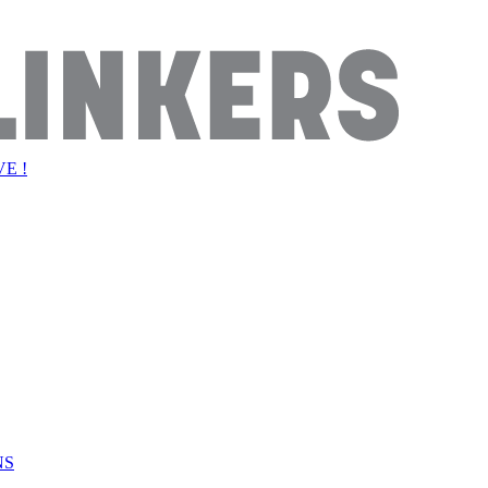
E !
NS