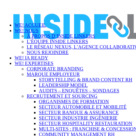
WE! ACCUEIL
WE! NOUS
À PROPOS D’INSIDE LINKERS
L’ÉQUIPE INSIDE LINKERS
LE RÉSEAU NEXUS, L’AGENCE COLLABORATIV
NOUS REJOINDRE
WE! IA READY
WE! EXPERTISES
CORPORATE BRANDING
MARQUE EMPLOYEUR
STORYTELLING & BRAND CONTENT RH
LEADERSHIP MODEL
AUDITS – ENQUÊTES – SONDAGES
RECRUTEMENT ET SOURCING
ORGANISMES DE FORMATION
SECTEUR AUTOMOBILE ET MOBILITÉ
SECTEUR BANQUE & ASSURANCE
SECTEUR INDUSTRIE INGÉNIERIE
SECTEUR HOSPITALITY RESTAURATION
MULTI-SITES : FRANCHISE & CONCESSIO
COMMUNITY MANAGEMENT RH